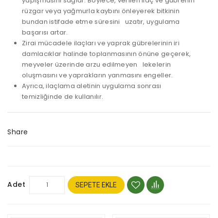
yapışmasını sağlar. Böylece, verilen ilaç ve gübrenin
rüzgar veya yağmurla kaybını önleyerek bitkinin
bundan istifade etme süresini uzatır, uygulama
başarısı artar.
Zirai mücadele ilaçları ve yaprak gübrelerinin iri
damlacıklar halinde toplanmasının önüne geçerek,
meyveler üzerinde arzu edilmeyen lekelerin
oluşmasını ve yaprakların yanmasını engeller.
Ayrıca, ilaçlama aletinin uygulama sonrası
temizliğinde de kullanılır.
Share
Adet
SEPETE EKLE